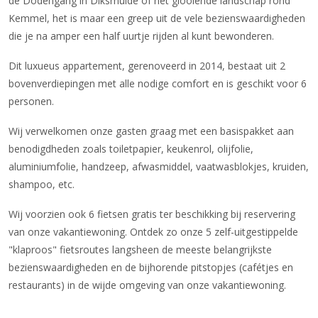
de Dodengang in Diksmuide of het glooiende landschap rond
Kemmel, het is maar een greep uit de vele bezienswaardigheden
die je na amper een half uurtje rijden al kunt bewonderen.
Dit luxueus appartement, gerenoveerd in 2014, bestaat uit 2
bovenverdiepingen met alle nodige comfort en is geschikt voor 6
personen.
Wij verwelkomen onze gasten graag met een basispakket aan
benodigdheden zoals toiletpapier, keukenrol, olijfolie,
aluminiumfolie, handzeep, afwasmiddel, vaatwasblokjes, kruiden,
shampoo, etc.
Wij voorzien ook 6 fietsen gratis ter beschikking bij reservering
van onze vakantiewoning. Ontdek zo onze 5 zelf-uitgestippelde
"klaproos" fietsroutes langsheen de meeste belangrijkste
bezienswaardigheden en de bijhorende pitstopjes (cafétjes en
restaurants) in de wijde omgeving van onze vakantiewoning.